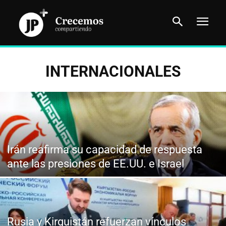
INTERNACIONALES
Irán reafirma su capacidad de respuesta
ante las presiones de EE.UU. e Israel
Rusia y Kirguistán refuerzan vínculos