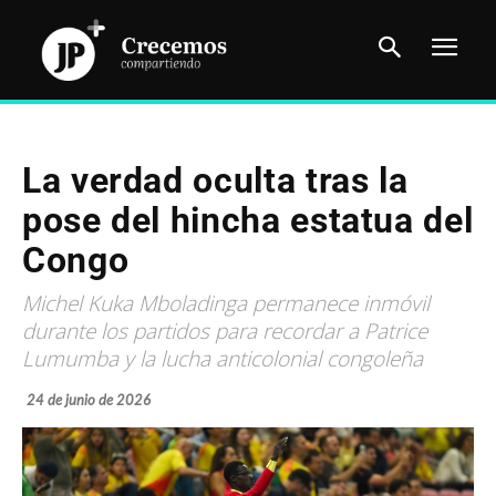
La verdad oculta tras la
pose del hincha estatua del
Congo
Michel Kuka Mboladinga permanece inmóvil
durante los partidos para recordar a Patrice
Lumumba y la lucha anticolonial congoleña
24 de junio de 2026