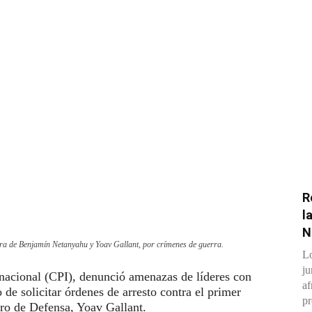
R
l
N
ntra de Benjamín Netanyahu y Yoav Gallant, por crímenes de guerra.
Lo
ju
rnacional (CPI), denunció amenazas de líderes con
af
o de solicitar órdenes de arresto contra el primer
pr
ro de Defensa, Yoav Gallant.