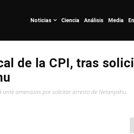
Noticias
Ciencia
Análisis
Media
En
l de la CPI, tras solici
hu
á ante amenazas por solicitar arresto de Netanyahu.