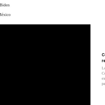
 Biden
México
C
r
Lo
Co
ex
pa