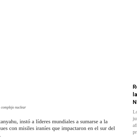
R
l
N
u complejo nuclear
Lo
ju
anyahu, instó a líderes mundiales a sumarse a la
af
aques con misiles iraníes que impactaron en el sur del
pr
.