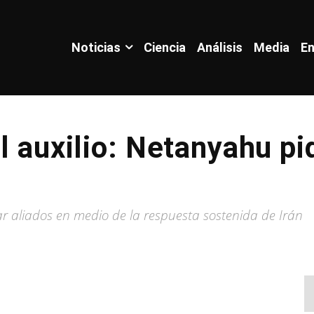
Noticias
Ciencia
Análisis
Media
En
l auxilio: Netanyahu pi
ar aliados en medio de la respuesta sostenida de Irán