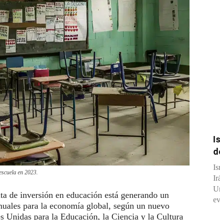
I
d
Is
 escuela en 2023.
Ir
Un
alta de inversión en educación está generando un
ev
anuales para la economía global, según un nuevo
s Unidas para la Educación, la Ciencia y la Cultura