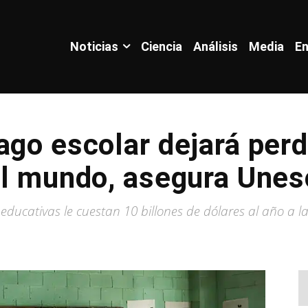
Noticias
Ciencia
Análisis
Media
En
ago escolar dejará per
el mundo, asegura Une
s educativas le cuestan 10 billones de dólares al año a 