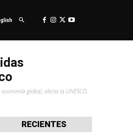
glish
didas
sco
la economía global, alerta la UNESCO.
RECIENTES