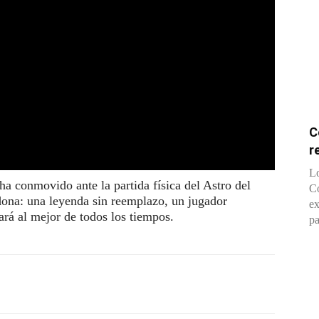
C
r
Lo
nmovido ante la partida física del Astro del
Co
ona: una leyenda sin reemplazo, un jugador
ex
ará al mejor de todos los tiempos.
pa