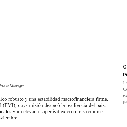
C
r
Lo
nciera en Nicaragua
Co
ex
co robusto y una estabilidad macrofinanciera firme,
pa
(FMI), cuya misión destacó la resiliencia del país,
ionales y un elevado superávit externo tras reunirse
noviembre.