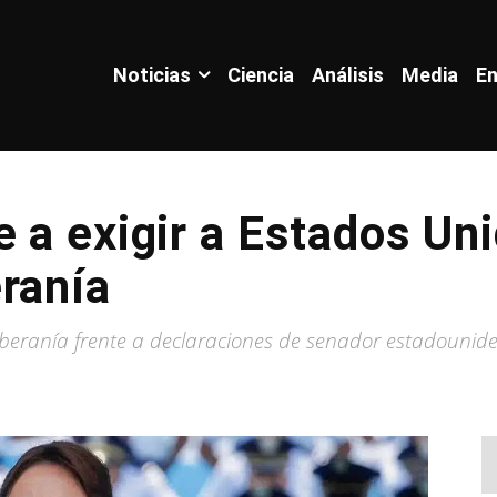
Noticias
Ciencia
Análisis
Media
En
 a exigir a Estados Un
ranía
oberanía frente a declaraciones de senador estadounid