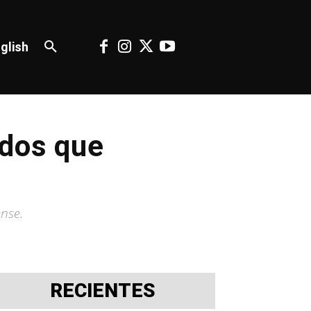
glish
idos que
ense.
RECIENTES