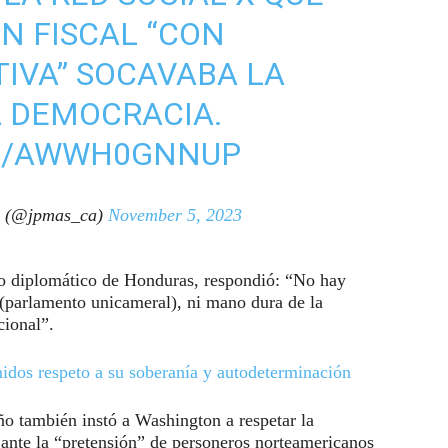
UN FISCAL “CON
TIVA” SOCAVABA LA
A DEMOCRACIA.
OM/AWWH0GNNUP
a (@jpmas_ca)
November 5, 2023
o diplomático de Honduras, respondió: “No hay
 (parlamento unicameral), ni mano dura de la
cional”.
idos respeto a su soberanía y autodeterminación
ño también instó a Washington a respetar la
 ante la “pretensión” de personeros norteamericanos