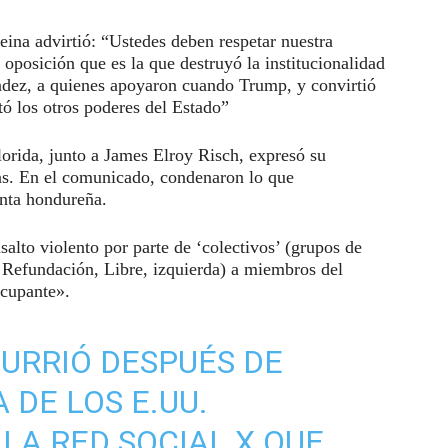
Reina advirtió: “Ustedes deben respetar nuestra
 oposición que es la que destruyó la institucionalidad
ndez, a quienes apoyaron cuando Trump, y convirtió
tó los otros poderes del Estado”
lorida, junto a James Elroy Risch, expresó su
as. En el comunicado, condenaron lo que
nta hondureña.
salto violento por parte de ‘colectivos’ (grupos de
 y Refundación, Libre, izquierda) a miembros del
cupante».
CURRIÓ DESPUÉS DE
 DE LOS E.UU.
LA RED SOCIAL X QUE