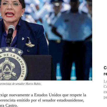
C
r
Lo
njerencistas de senador Marco Rubio.
Co
ex
exige nuevamente a Estados Unidos que respete la
pa
erencista emitido por el senador estadounidense,
ra Castro.