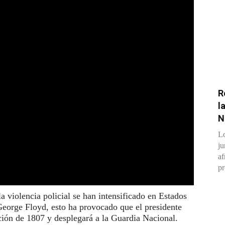
R
l
N
Lo
ju
af
pr
a violencia policial se han intensificado en Estados
George Floyd, esto ha provocado que el presidente
ión de 1807 y desplegará a la Guardia Nacional.