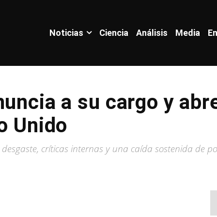
Noticias
Ciencia
Análisis
Media
En
nuncia a su cargo y abr
no Unido
 desgaste, críticas internas y una caída sostenida de p