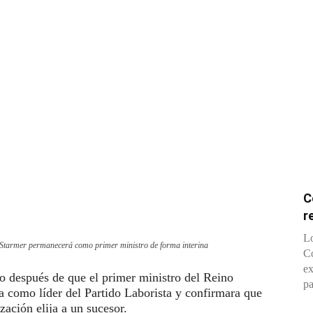
C
r
Lo
as Starmer permanecerá como primer ministro de forma interina
Co
ex
co después de que el primer ministro del Reino
pa
a como líder del Partido Laborista y confirmara que
ación elija a un sucesor.