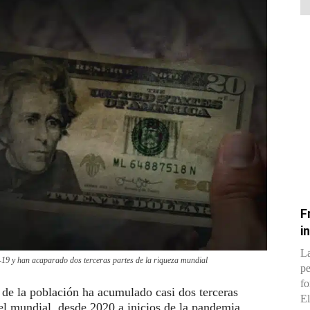
F
i
La
d-19 y han acaparado dos terceras partes de la riqueza mundial
pe
fo
 de la población ha acumulado casi dos terceras
El
el mundial, desde 2020 a inicios de la pandemia,