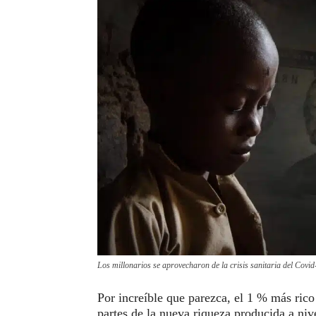
Los millonarios se aprovecharon de la crisis sanitaria del Covi
Por increíble que parezca, el 1 % más rico
partes de la nueva riqueza producida a niv