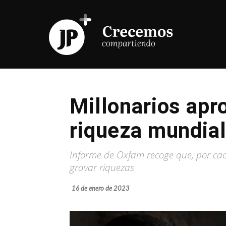
Millonarios apro
riqueza mundia
Informe de Oxfam recoge que, por cad
gravar riquezas
16 de enero de 2023