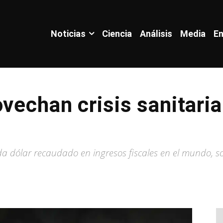
Noticias
Ciencia
Análisis
Media
En
vechan crisis sanitaria
l
a dólar recaudado en ingresos fiscales en el mundo, 