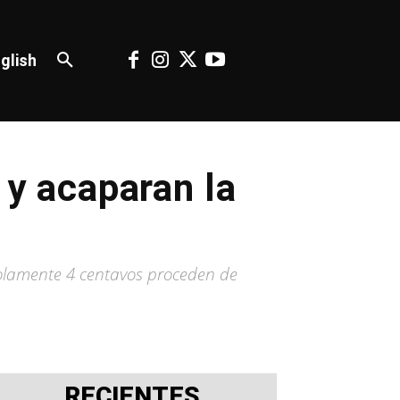
glish
 y acaparan la
solamente 4 centavos proceden de
RECIENTES