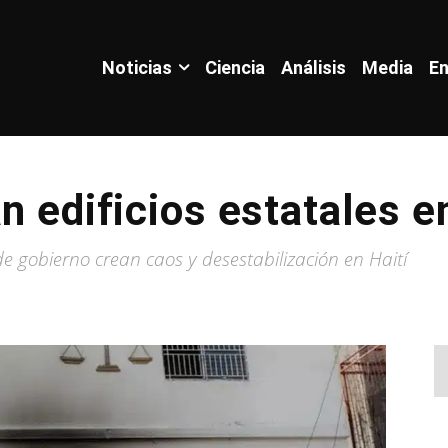
Noticias
Ciencia
Análisis
Media
En
n edificios estatales e
de gobierno crean caos y desestabilización en Haití