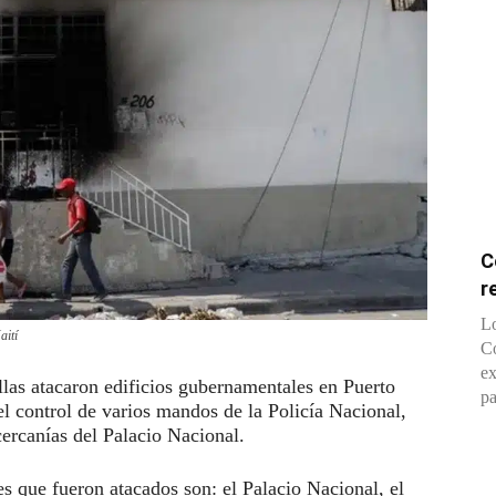
C
r
Lo
aití
Co
ex
llas atacaron edificios gubernamentales en Puerto
pa
l control de varios mandos de la Policía Nacional,
 cercanías del Palacio Nacional.
es que fueron atacados son: el Palacio Nacional, el