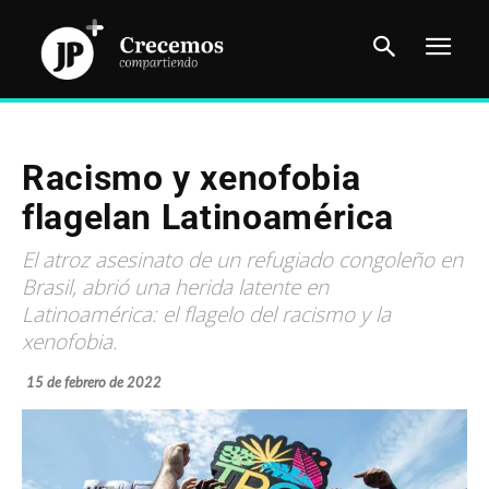
Racismo y xenofobia
flagelan Latinoamérica
El atroz asesinato de un refugiado congoleño en
Brasil, abrió una herida latente en
Latinoamérica: el flagelo del racismo y la
xenofobia.
15 de febrero de 2022