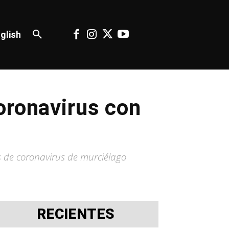
glish
oronavirus con
s de coronavirus de murciélago
RECIENTES