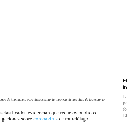
F
i
La
mos de inteligencia para desacreditar la hipótesis de una fuga de laboratorio
pe
fo
clasificados evidencian que recursos públicos
El
tigaciones sobre
coronavirus
de murciélago.