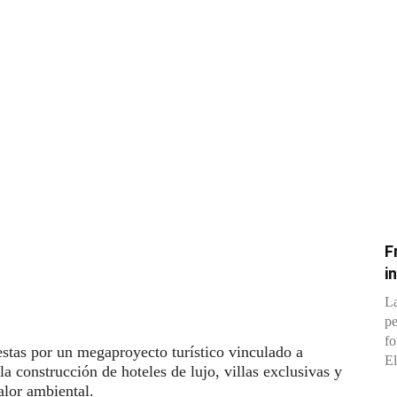
F
i
La
pe
fo
estas por un megaproyecto turístico vinculado a
El
a construcción de hoteles de lujo, villas exclusivas y
alor ambiental.