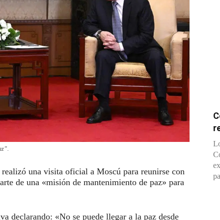
C
r
Lo
az”.
Co
ex
realizó una visita oficial a Moscú para reunirse con
pa
parte de una «misión de mantenimiento de paz» para
iva declarando: «No se puede llegar a la paz desde