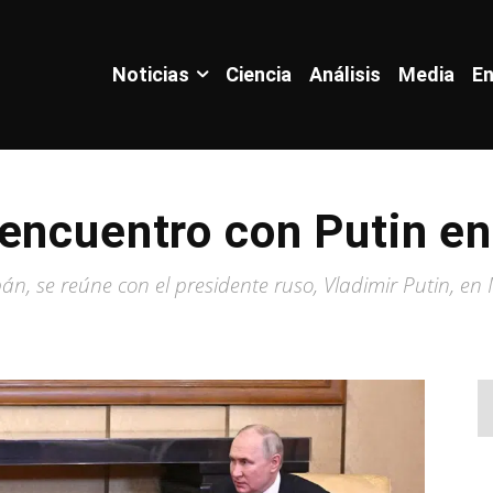
Noticias
Ciencia
Análisis
Media
En
encuentro con Putin en
án, se reúne con el presidente ruso, Vladimir Putin, en