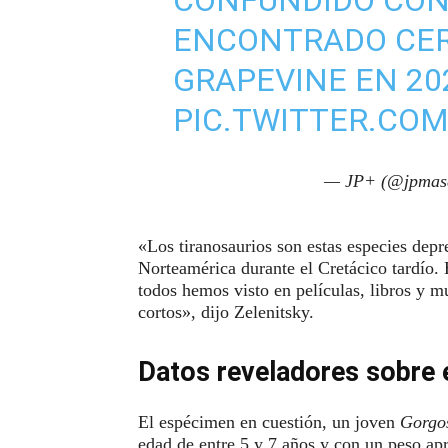
ENCONTRADO CER
GRAPEVINE EN 20
PIC.TWITTER.CO
— JP+ (@jpmas
«Los tiranosaurios son estas especies dep
Norteamérica durante el Cretácico tardío. 
todos hemos visto en películas, libros y 
cortos», dijo Zelenitsky.
Datos reveladores sobre e
El espécimen en cuestión, un joven
Gorgos
edad de entre 5 y 7 años y con un peso ap