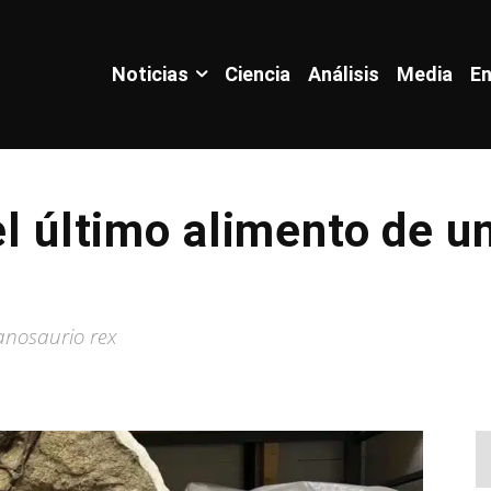
Noticias
Ciencia
Análisis
Media
En
el último alimento de u
ranosaurio rex