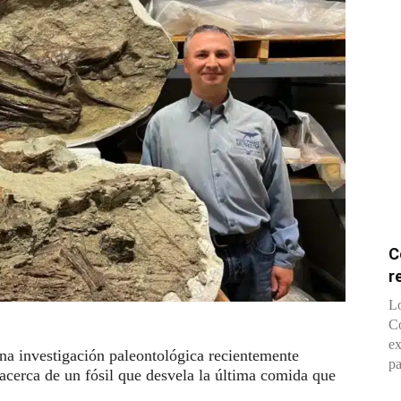
C
r
Lo
Co
ex
na investigación paleontológica recientemente
pa
acerca de un fósil que desvela la última comida que