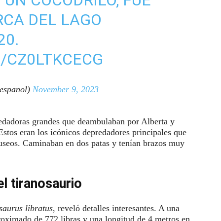
CA DEL LAGO
20.
M/CZ0LTKCECG
espanol)
November 9, 2023
redadoras grandes que deambulaban por Alberta y
Estos eran los icónicos depredadores principales que
museos. Caminaban en dos patas y tenían brazos muy
l tiranosaurio
aurus libratus
, reveló detalles interesantes. A una
roximado de 772 libras y una longitud de 4 metros en