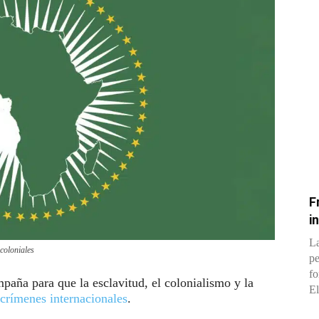
F
i
La
 coloniales
pe
fo
paña para que la esclavitud, el colonialismo y la
El
crímenes internacionales
.