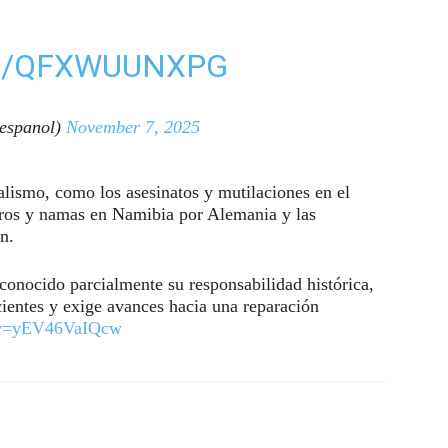
M/QFXWUUNXPG
espanol)
November 7, 2025
alismo, como los asesinatos y mutilaciones en el
eros y namas en Namibia por Alemania y las
n.
onocido parcialmente su responsabilidad histórica,
cientes y exige avances hacia una reparación
h?v=yEV46VaIQcw