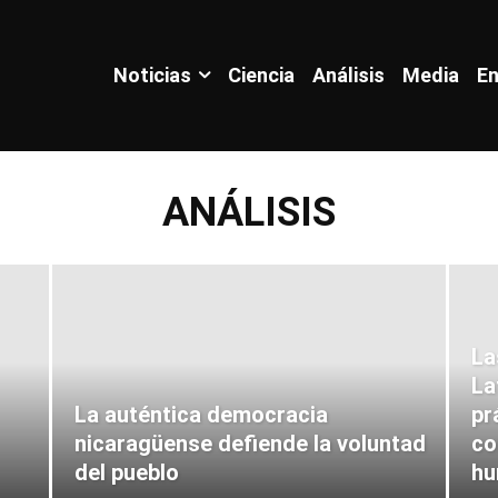
Noticias
Ciencia
Análisis
Media
En
ANÁLISIS
La
La
La auténtica democracia
pr
nicaragüense defiende la voluntad
co
del pueblo
hu