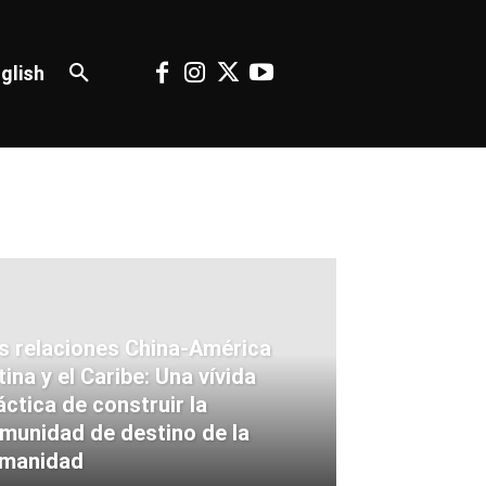
glish
s relaciones China-América
tina y el Caribe: Una vívida
áctica de construir la
munidad de destino de la
manidad