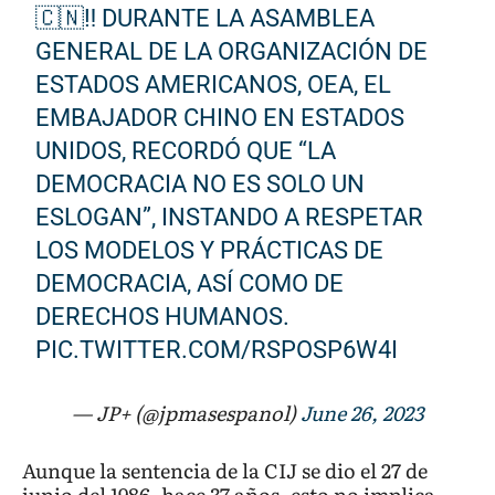
🇨🇳‼️ DURANTE LA ASAMBLEA
GENERAL DE LA ORGANIZACIÓN DE
ESTADOS AMERICANOS, OEA, EL
EMBAJADOR CHINO EN ESTADOS
UNIDOS, RECORDÓ QUE “LA
DEMOCRACIA NO ES SOLO UN
ESLOGAN”, INSTANDO A RESPETAR
LOS MODELOS Y PRÁCTICAS DE
DEMOCRACIA, ASÍ COMO DE
DERECHOS HUMANOS.
PIC.TWITTER.COM/RSPOSP6W4I
— JP+ (@jpmasespanol)
June 26, 2023
Aunque la sentencia de la CIJ se dio el 27 de
junio del 1986, hace 37 años, esto no implica