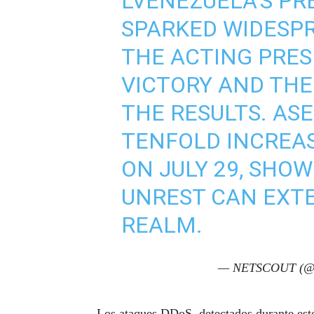
LVENEZUELA'S PR
SPARKED WIDESP
THE ACTING PRES
VICTORY AND THE
THE RESULTS. ASE
TENFOLD INCREAS
ON JULY 29, SHO
UNREST CAN EXTE
REALM.
— NETSCOUT (
Los ataques DDoS, detectados durante est