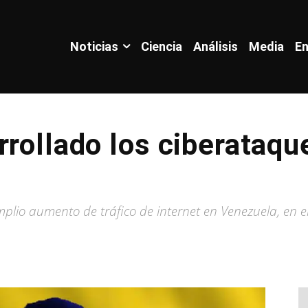
Noticias
Ciencia
Análisis
Media
En
rrollado los ciberataqu
lio aumento de tráfico de internet en Venezuela, en el