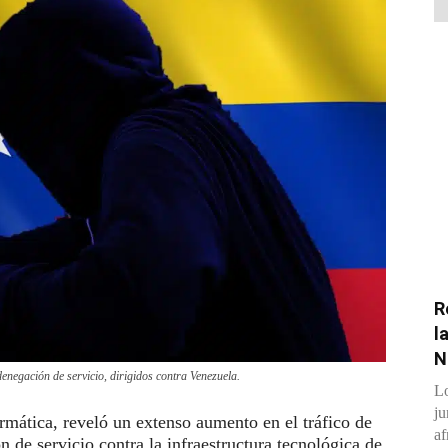
R
l
N
negación de servicio, dirigidos contra Venezuela.
Lo
ju
mática, reveló un extenso aumento en el tráfico de
af
 de servicio contra la infraestructura tecnológica de