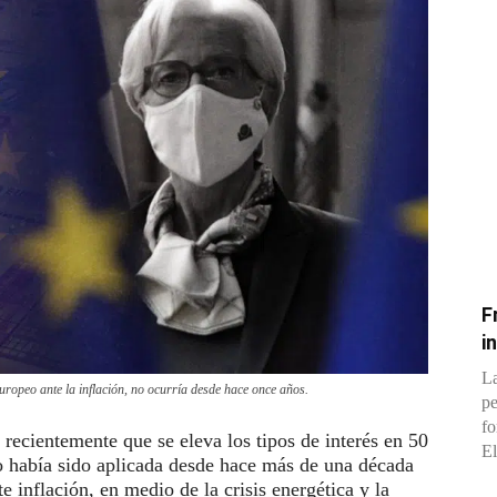
F
i
La
uropeo ante la inflación, no ocurría desde hace once años.
pe
fo
ecientemente que se eleva los tipos de interés en 50
El
o había sido aplicada desde hace más de una década
te inflación, en medio de la crisis energética y la