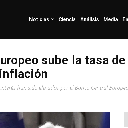
Noticias
Ciencia
Análisis
Media
En
uropeo sube la tasa de 
 inflación
de interés han sido elevados por el Banco Central Europe