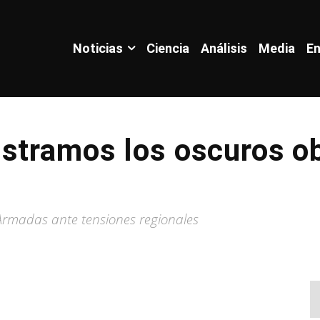
Noticias
Ciencia
Análisis
Media
En
stramos los oscuros ob
 Armadas ante tensiones regionales