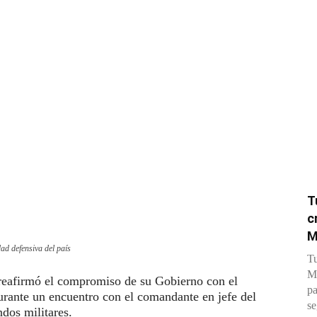
T
c
M
ad defensiva del país
Tu
Me
 reafirmó el compromiso de su Gobierno con el
pa
urante un encuentro con el comandante en jefe del
se
dos militares.