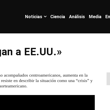
Noticias
Ciencia
Análisis
Media
En
gan a EE.UU.»
 no acompañados centroamericanos, aumenta en la
esiste en describir la situación como una “crisis” y
 norteamericano.