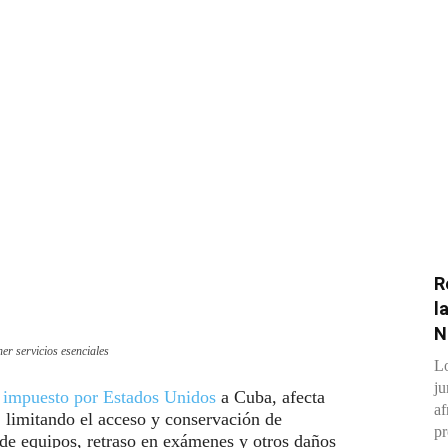
R
l
N
er servicios esenciales
Lo
ju
 impuesto por Estados Unidos
a Cuba, afecta
af
limitando el acceso y conservación de
pr
e equipos, retraso en exámenes y otros daños