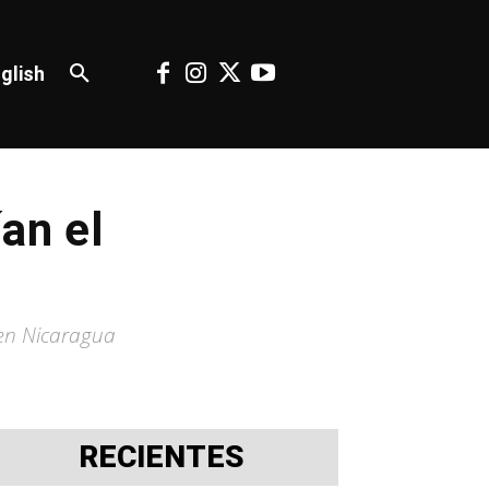
glish
an el
 en Nicaragua
RECIENTES