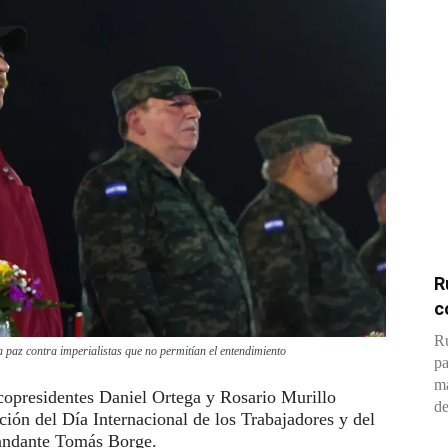
R
c
Ru
a paz contra imperialistas que no permitían el entendimiento
pa
ma
copresidentes Daniel Ortega y Rosario Murillo
de
ión del Día Internacional de los Trabajadores y del
mandante Tomás Borge.