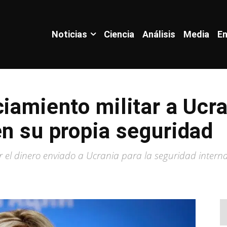
Noticias
Ciencia
Análisis
Media
En
ciamiento militar a Ucr
en su propia seguridad
ar el dinero enviado a Ucrania para la seguridad intern