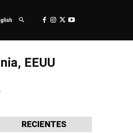
glish
ania, EEUU
a
RECIENTES