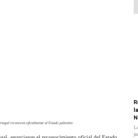
R
l
N
rtugal reconocen oficialmente al Estado palestino
Lo
ju
gal anunciaron el reconocimiento oficial del Estado