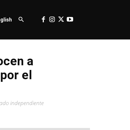
glish
ocen a
por el
tado independiente