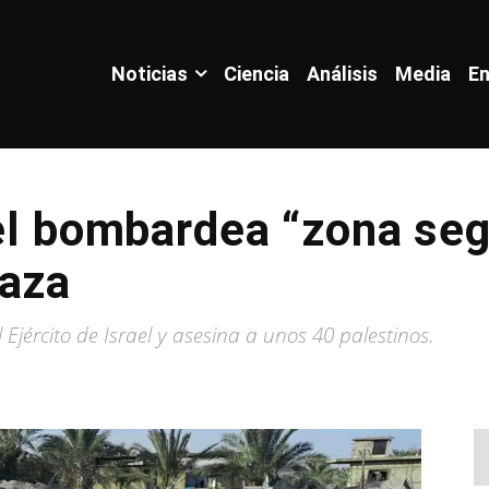
Noticias
Ciencia
Análisis
Media
En
ael bombardea “zona seg
Gaza
jército de Israel y asesina a unos 40 palestinos.