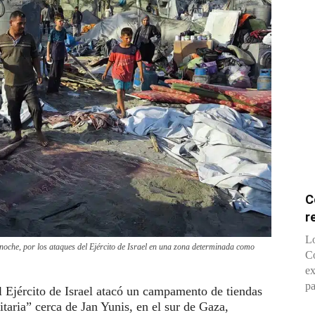
C
r
Lo
noche, por los ataques del Ejército de Israel en una zona determinada como
Co
ex
pa
el Ejército de Israel atacó un campamento de tiendas
ria” cerca de Jan Yunis, en el sur de Gaza,