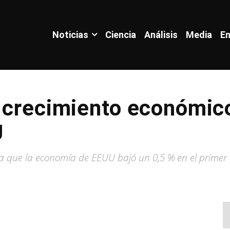
Noticias
Ciencia
Análisis
Media
En
 crecimiento económico
U
a que la economía de EEUU bajó un 0,5 % en el primer 