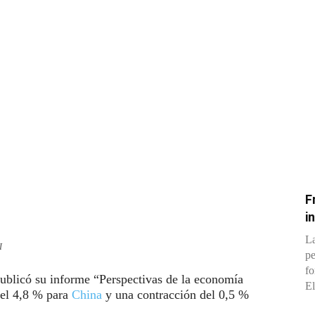
F
i
La
I
pe
fo
ublicó su informe “Perspectivas de la economía
El
del 4,8 % para
China
y una contracción del 0,5 %