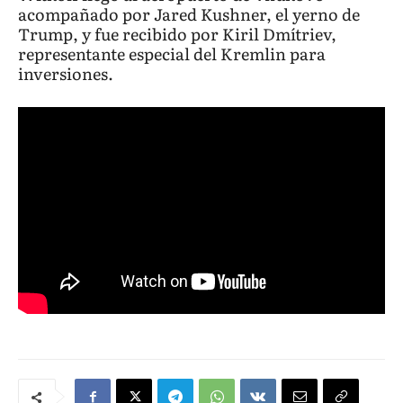
acompañado por Jared Kushner, el yerno de
Trump, y fue recibido por Kiril Dmítriev,
representante especial del Kremlin para
inversiones.