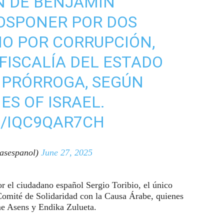
N DE BENJAMIN
OSPONER POR DOS
IO POR CORRUPCIÓN,
FISCALÍA DEL ESTADO
A PRÓRROGA, SEGÚN
ES OF ISRAEL.
M/IQC9QAR7CH
asespanol)
June 27, 2025
or el ciudadano español Sergio Toribio, el único
 Comité de Solidaridad con la Causa Árabe, quienes
me Asens y Endika Zulueta.