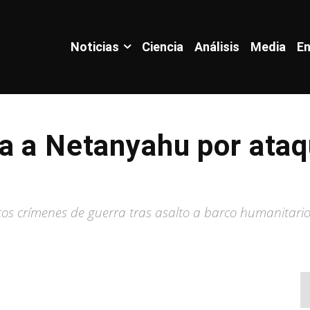
Noticias
Ciencia
Análisis
Media
En
a a Netanyahu por ataq
tos crímenes de guerra tras asalto a barco humanitar