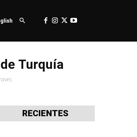
glish
ude Turquía
raves
RECIENTES