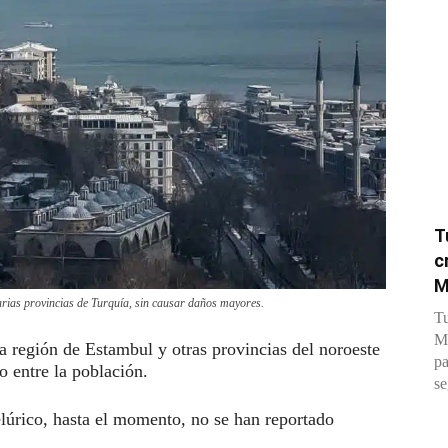
T
c
M
ias provincias de Turquía, sin causar daños mayores.
Tu
Me
a región de Estambul y otras provincias del noroeste
pa
 entre la población.
se
elúrico, hasta el momento, no se han reportado