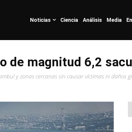
Noticias
Ciencia
Análisis
Media
En
o de magnitud 6,2 sac
mbul y zonas cercanas sin causar víctimas ni daños g