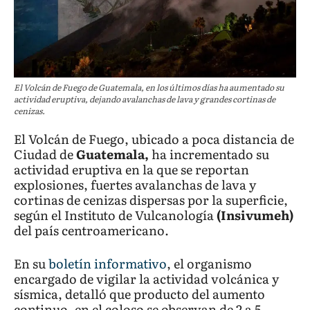
El Volcán de Fuego de Guatemala, en los últimos días ha aumentado su
actividad eruptiva, dejando avalanchas de lava y grandes cortinas de
cenizas.
El Volcán de Fuego, ubicado a poca distancia de
Ciudad de
Guatemala,
ha incrementado su
actividad eruptiva en la que se reportan
explosiones, fuertes avalanchas de lava y
cortinas de cenizas dispersas por la superficie,
según el Instituto de Vulcanología
(Insivumeh)
del país centroamericano.
En su
boletín informativo
, el organismo
encargado de vigilar la actividad volcánica y
sísmica, detalló que producto del aumento
continuo, en el coloso se observan de 2 a 5