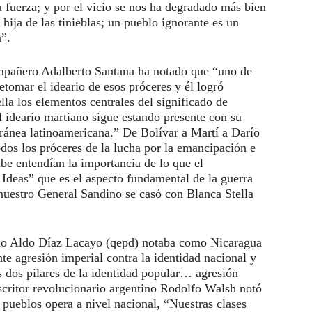
fuerza; y por el vicio se nos ha degradado más bien
 hija de las tinieblas; un pueblo ignorante es un
n”.
ompañero Adalberto Santana ha notado que “uno de
etomar el ideario de esos próceres y él logró
ella los elementos centrales del significado de
 ideario martiano sigue estando presente con su
oránea latinoamericana.” De Bolívar a Martí a Darío
dos los próceres de la lucha por la emancipación e
be entendían la importancia de lo que el
 Ideas” que es el aspecto fundamental de la guerra
nuestro General Sandino se casó con Blanca Stella
no Aldo Díaz Lacayo (qepd) notaba como Nicaragua
te agresión imperial contra la identidad nacional y
los dos pilares de la identidad popular… agresión
scritor revolucionario argentino Rodolfo Walsh notó
s pueblos opera a nivel nacional, “Nuestras clases