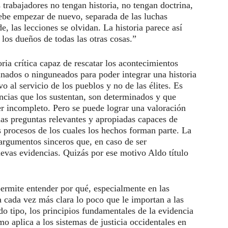
trabajadores no tengan historia, no tengan doctrina,
ebe empezar de nuevo, separada de las luchas
de, las lecciones se olvidan. La historia parece así
os dueños de todas las otras cosas.”
ia crítica capaz de rescatar los acontecimientos
inados o ninguneados para poder integrar una historia
o al servicio de los pueblos y no de las élites. Es
encias que los sustentan, son determinados y que
er incompleto. Pero se puede lograr una valoración
las preguntas relevantes y apropiadas capaces de
s procesos de los cuales los hechos forman parte. La
 argumentos sinceros que, en caso de ser
evas evidencias. Quizás por ese motivo Aldo título
permite entender por qué, especialmente en las
a cada vez más clara lo poco que le importan a las
do tipo, los principios fundamentales de la evidencia
mo aplica a los sistemas de justicia occidentales en