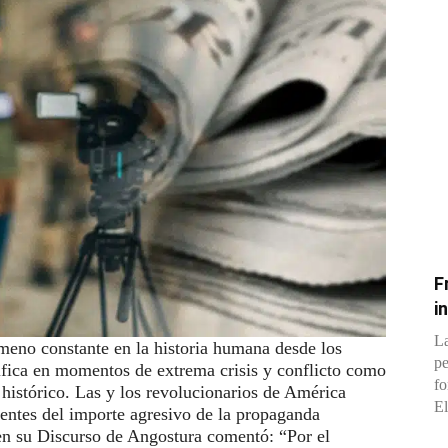
F
i
La
meno constante en la historia humana desde los
pe
sifica en momentos de extrema crisis y conflicto como
fo
istórico. Las y los revolucionarios de América
El
ientes del importe agresivo de la propaganda
en su Discurso de Angostura comentó: “Por el