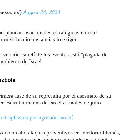
sespanol)
August 24, 2024
 planean usar misiles estratégicos en este
ro si las circunstancias lo exigen.
 versión israelí de los eventos está “plagada de
 gobierno de Israel.
ezbolá
imera fase de su represalia por el asesinato de su
n Beirut a manos de Israel a finales de julio.
 desplazada por agresión israelí
vado a cabo ataques preventivos en territorio libanés,
” ataques que se estaban organizando en su contra.