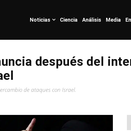
Noticias
Ciencia
Análisis
Media
En
uncia después del int
ael
tercambio de ataques con Israel.