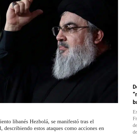
D
“
b
Es
Fr
ento libanés Hezbolá, se manifestó tras el
de
l, describiendo estos ataques como acciones en
de