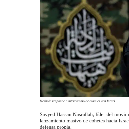
Hezbolá responde a intercambio de ataques con Israel.
Sayyed Hassan Nasrallah, líder del movimi
lanzamiento masivo de cohetes hacia Israe
defensa propia.