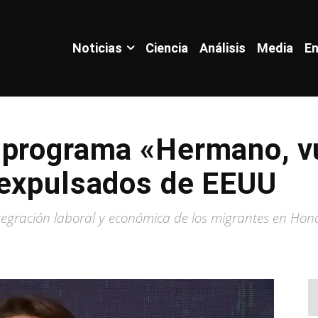
Noticias
Ciencia
Análisis
Media
En
 programa «Hermano, v
 expulsados de EEUU
ntegración laboral y económica de los migrantes en Ho