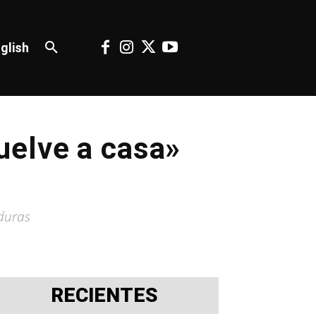
glish
uelve a casa»
nduras
RECIENTES