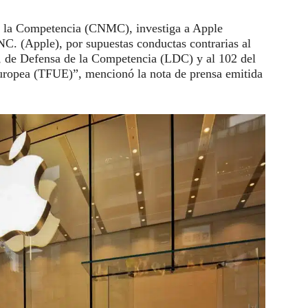
 la Competencia (CNMC), investiga a Apple
INC. (Apple), por supuestas conductas contrarias al
io, de Defensa de la Competencia (LDC) y al 102 del
uropea (TFUE)”, mencionó la nota de prensa emitida