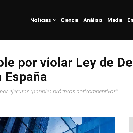
Noticias
Ciencia
Análisis
Media
En
ple por violar Ley de D
n España
or ejecutar “posibles prácticas anticompetitivas”.