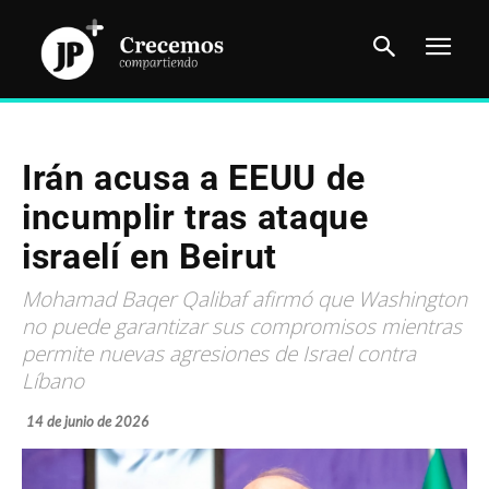
Irán acusa a EEUU de
incumplir tras ataque
israelí en Beirut
Mohamad Baqer Qalibaf afirmó que Washington
no puede garantizar sus compromisos mientras
permite nuevas agresiones de Israel contra
Líbano
14 de junio de 2026