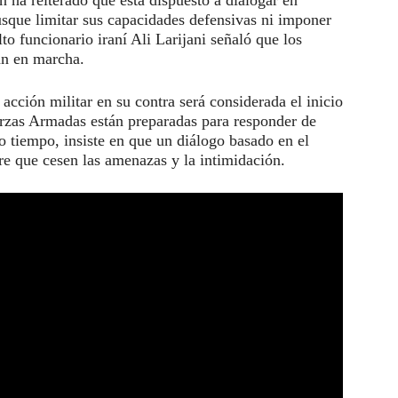
 ha reiterado que está dispuesto a dialogar en
usque limitar sus capacidades defensivas ni imponer
lto funcionario iraní Ali Larijani señaló que los
án en marcha.
 acción militar en su contra será considerada el inicio
erzas Armadas están preparadas para responder de
 tiempo, insiste en que un diálogo basado en el
re que cesen las amenazas y la intimidación.