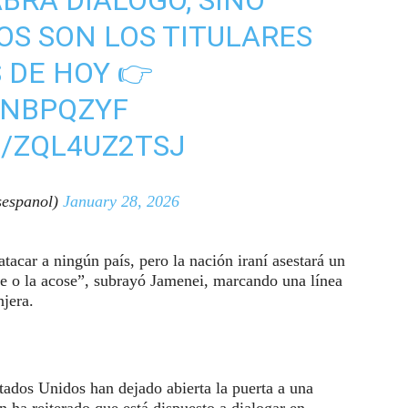
RÁ DIÁLOGO, SINO
OS SON LOS TITULARES
 DE HOY 👉
KNBPQZYF
M/ZQL4UZ2TSJ
espanol)
January 28, 2026
acar a ningún país, pero la nación iraní asestará un
ue o la acose”, subrayó Jamenei, marcando una línea
njera.
tados Unidos han dejado abierta la puerta a una