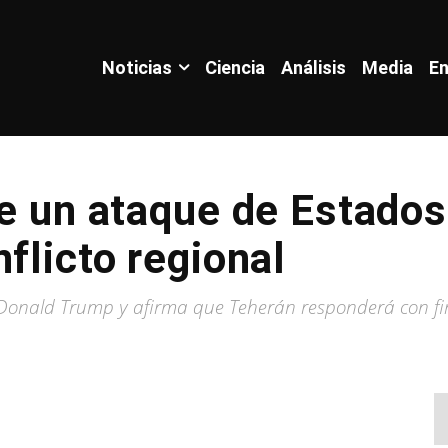
Noticias
Ciencia
Análisis
Media
En
ue un ataque de Estado
flicto regional
 Donald Trump y afirma que Teherán responderá con fi