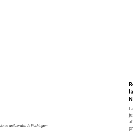
R
l
N
Lo
ju
af
esiones unilaterales de Washington
pr