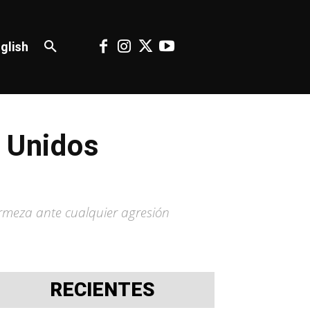
glish
s Unidos
rmeza ante cualquier agresión
RECIENTES