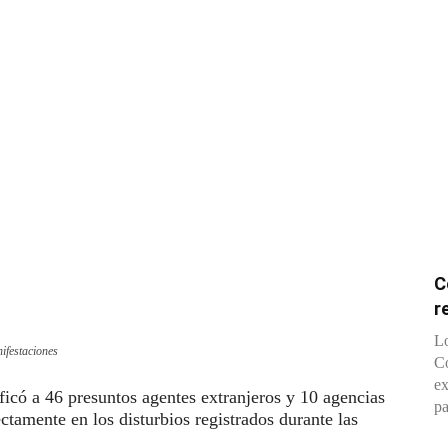
C
r
Lo
ifestaciones
Co
ex
ficó a 46 presuntos agentes extranjeros y 10 agencias
pa
ectamente en los disturbios registrados durante las