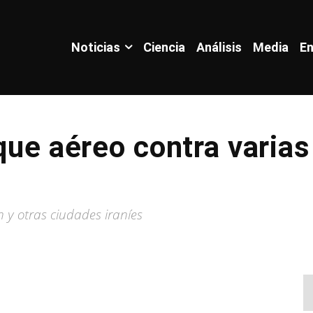
Noticias
Ciencia
Análisis
Media
En
aque aéreo contra varia
 y otras ciudades iraníes