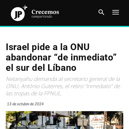
Israel pide a la ONU
abandonar “de inmediato”
el sur del Líbano
Netanyahu demanda al secretario general de la
ONU, António Guterres, el retiro “inmediato” de
las tropas de la FPNUL.
13 de octubre de 2024