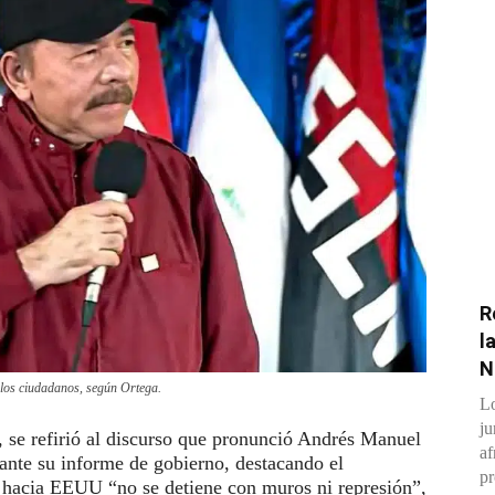
R
l
N
 los ciudadanos, según Ortega.
Lo
ju
, se refirió al discurso que pronunció Andrés Manuel
af
ante su informe de gobierno, destacando el
pr
 hacia EEUU “no se detiene con muros ni represión”,