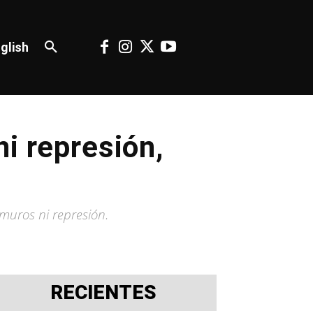
glish
i represión,
muros ni represión.
RECIENTES