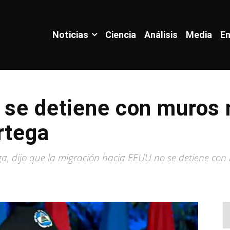
Noticias
Ciencia
Análisis
Media
En
 se detiene con muros n
rtega
a, dijo que la migración hacia EEUU no se detiene con 