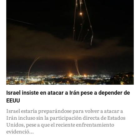
Israel insiste en atacar a Irán pese a depender de
EEUU
Israel estaría preparándose para volver a atacar a
Irán incluso sin la participación directa de Estados
Unidos, pese a que el reciente enfrentamiento
evidenció...