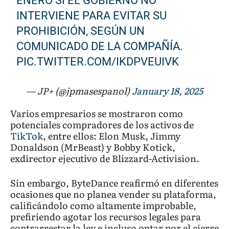
ENERO SI EL GOBIERNO NO
INTERVIENE PARA EVITAR SU
PROHIBICIÓN, SEGÚN UN
COMUNICADO DE LA COMPAÑÍA.
PIC.TWITTER.COM/IKDPVEUIVK
— JP+ (@jpmasespanol)
January 18, 2025
Varios empresarios se mostraron como
potenciales compradores de los activos de
TikTok
, entre ellos: Elon Musk, Jimmy
Donaldson (MrBeast) y Bobby Kotick,
exdirector ejecutivo de Blizzard-Activision.
Sin embargo, ByteDance reafirmó en diferentes
ocasiones que no planea vender su plataforma,
calificándolo como altamente improbable,
prefiriendo agotar los recursos legales para
contrarrestar la ley e incluso optar por el cierre