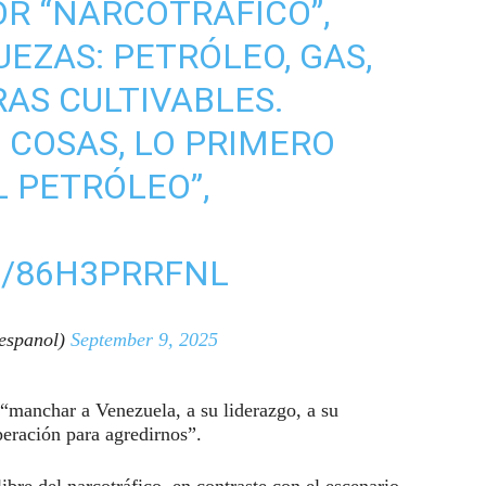
R “NARCOTRÁFICO”,
UEZAS: PETRÓLEO, GAS,
RAS CULTIVABLES.
COSAS, LO PRIMERO
L PETRÓLEO”,
M/86H3PRRFNL
espanol)
September 9, 2025
“manchar a Venezuela, a su liderazgo, a su
peración para agredirnos”.
ibre del narcotráfico, en contraste con el escenario