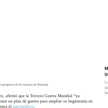
M
U
La
 apropiarse de los recursos de Venezuela
qu
la
ro, afirmó que la Tercera Guerra Mundial “ya
utar un plan de guerra para ampliar su hegemonía en
ntra el
narcotráfico
.