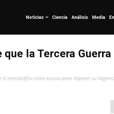
Noticias
Ciencia
Análisis
Media
En
 que la Tercera Guerra
 el narcotráfico como excusa para imponer su hegem