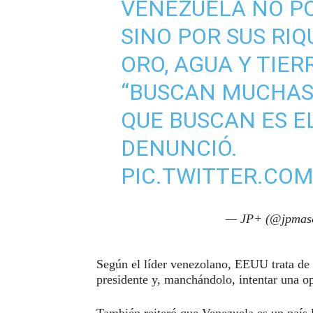
VENEZUELA NO PO
SINO POR SUS RIQ
ORO, AGUA Y TIER
“BUSCAN MUCHAS 
QUE BUSCAN ES E
DENUNCIÓ.
PIC.TWITTER.CO
— JP+ (@jpmas
Según el líder venezolano, EEUU trata de 
presidente y, manchándolo, intentar una o
También reiteró que Venezuela es un país l