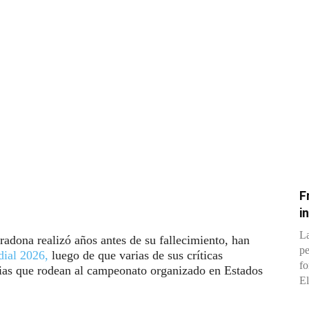
F
i
La
dona realizó años antes de su fallecimiento, han
pe
ial 2026,
luego de que varias de sus críticas
fo
sias que rodean al campeonato organizado en Estados
El