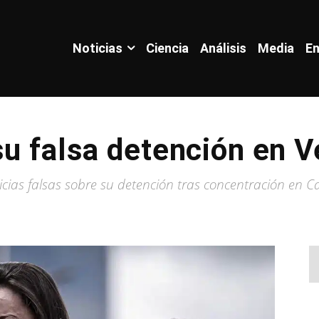
Noticias
Ciencia
Análisis
Media
En
su falsa detención en 
ias falsas sobre su detención tras concentración en C